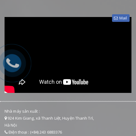
Mail
Nhà máy sản xuất :
924 Kim Giang, xã Thanh Liệt, Huyện Thanh Trì,
Hà Nội
Điện thoại : (+84) 243 6883376