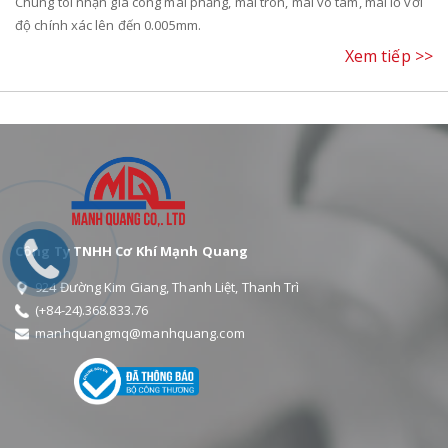
Chúng tôi nhận gia công mài phẳng, mài tròn, mài vô tâm, mài lỗ với
độ chính xác lên đến 0.005mm.
Xem tiếp >>
Công Ty TNHH Cơ Khí Mạnh Quang
924 Đường Kim Giang, Thanh Liệt, Thanh Trì
(+84-24).368.833.76
manhquangmq@manhquang.com