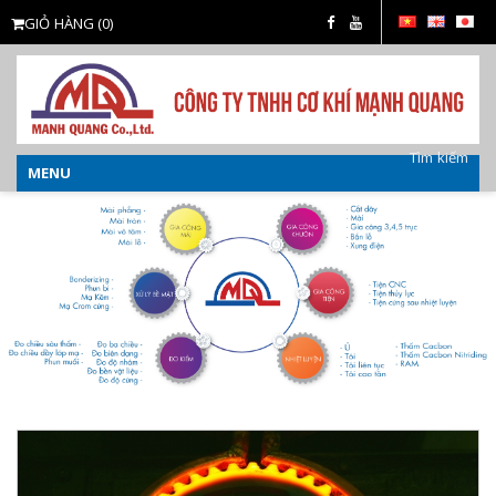
GIỎ HÀNG
(0)
Tìm kiếm
MENU
o