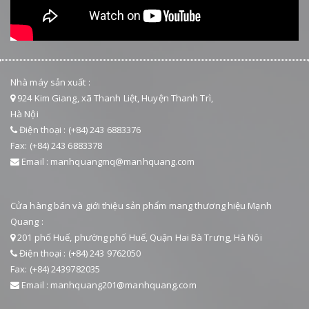
Nhà máy sản xuất :
924 Kim Giang, xã Thanh Liệt, Huyện Thanh Trì,
Hà Nội
Điện thoại : (+84) 243 6883376
Fax: (+84) 243 6883378
Email : manhquangmq@manhquang.com
Cửa hàng bán và giới thiệu sản phẩm mang thương hiệu Mạnh
Quang :
201 phố Huế, phường phố Huế, Quận Hai Bà Trưng, Hà Nội
Điện thoại : (+84) 243 9762050
Fax: (+84) 2439782035
Email : manhquang201@manhquang.com