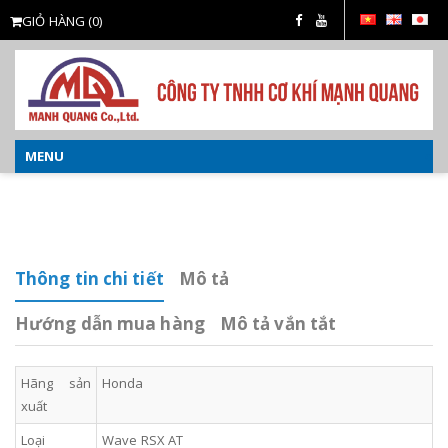
GIỎ HÀNG
(0)
MENU
o
Thông tin chi tiết
Mô tả
Hướng dẫn mua hàng
Mô tả vắn tắt
Hãng sản
Honda
xuất
Loại
Wave RSX AT