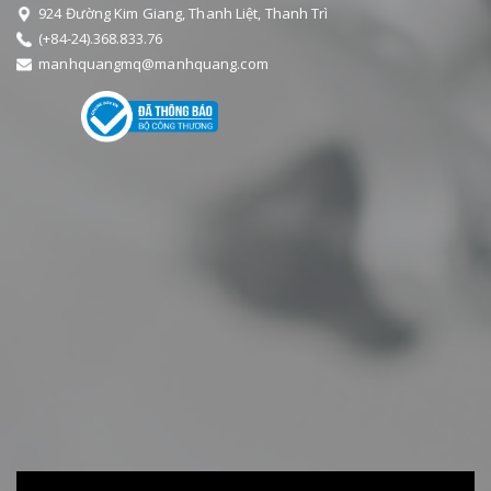
924 Đường Kim Giang, Thanh Liệt, Thanh Trì
(+84-24).368.833.76
manhquangmq@manhquang.com