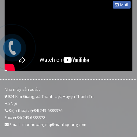
Mail
Nhà máy sản xuất :
924 Kim Giang, xã Thanh Liệt, Huyện Thanh Trì,
Hà Nội
Điện thoại : (+84) 243 6883376
Fax: (+84) 243 6883378
Email : manhquangmq@manhquang.com