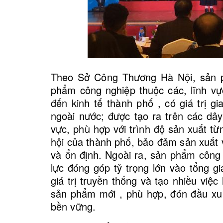
Theo Sở Công Thương Hà Nội, sản p
phẩm công nghiệp thuộc các, lĩnh vự
đến kinh tế thành phố , có giá trị gi
ngoài nước; được tạo ra trên các dâ
vực, phù hợp với trình độ sản xuất từn
 Exciter
Bộ Bát Phuốc (chén Cổ) Lắp Lẫn Cho
Bộ Bát
hội của thành phố, bảo đảm sản xuất 
Xe Honda @ [...]
và ổn định. Ngoài ra, sản phẩm công
lực đóng góp tỷ trọng lớn vào tổng g
giá trị truyền thống và tạo nhiều việ
sản phẩm mới , phù hợp, đón đầu xu 
bền vững.