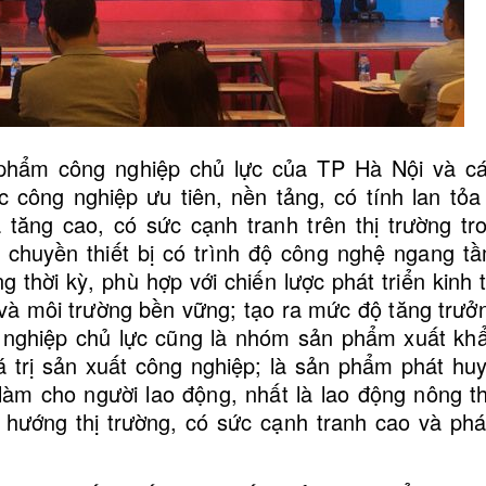
hẩm công nghiệp chủ lực của TP Hà Nội và c
c công nghiệp ưu tiên, nền tảng, có tính lan tỏ
a tăng cao, có sức cạnh tranh trên thị trường tr
y chuyền thiết bị có trình độ công nghệ ngang t
g thời kỳ, phù hợp với chiến lược phát triển kinh t
 Phuốc (chén Cổ) Lắp Lẫn Cho
Bộ Bát Phuốc (chén Cổ) Lắp L
và môi trường bền vững; tạo ra mức độ tăng trưở
Xe Suzuki Viva [...]
Xe SYM Angel [...]
 nghiệp chủ lực cũng là nhóm sản phẩm xuất kh
iá trị sản xuất công nghiệp; là sản phẩm phát hu
c làm cho người lao động, nhất là lao động nông th
hướng thị trường, có sức cạnh tranh cao và phát