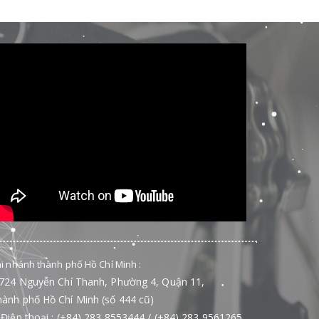
i nhánh thành phố Hồ Chí Minh :
724 Nguyễn Chí Thanh, Phường 4, Quận 11,
ành phố Hồ Chí Minh (số 444 cũ)
Điện thoại : (+84) 283 8553444 / (+84) 283 9561265