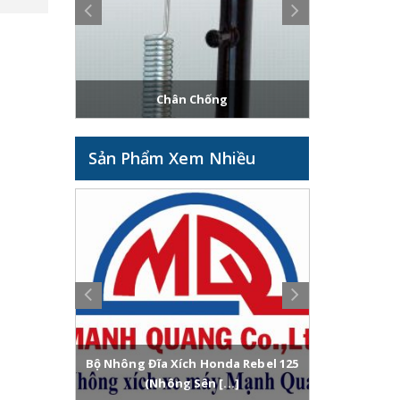
Chân Chống
Sản Phẩm Xem Nhiều
el 250
Bộ Nhông Đĩa Xích Honda Rebel 125
Bộ Nhôn
(Nhông Sên [...]