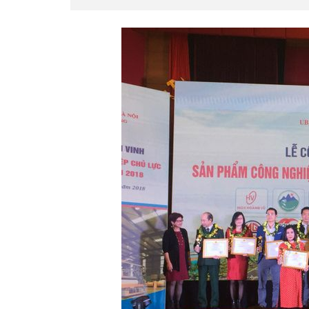
Rebel 50
Má Phanh
Bánh
34 Sirius
Bộ Nhông Đĩa Xích Honda Wave S
Bộ 
110 (Nhông Sên [...]