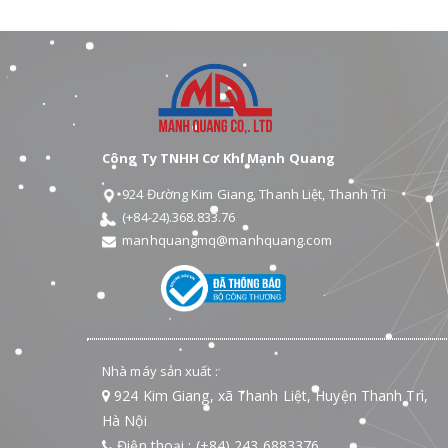
Công Ty TNHH Cơ Khí Mạnh Quang
924 Đường Kim Giang, Thanh Liệt, Thanh Trì
(+84-24).368.833.76
manhquangmq@manhquang.com
Nhà máy sản xuất :
924 Kim Giang, xã Thanh Liệt, Huyện Thanh Trì,
Hà Nội
Điện thoại : (+84) 243 6883376