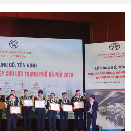
 Răng Củ Đề (nhông Dù Đề)
Chân Chống Phụ Wave
Nhông Đĩa Xích Honda Wave
Bộ Nhông Đĩa Xích Honda Reb
RSX AT (Nhông Sên [...]
(Nhông Sên [...]