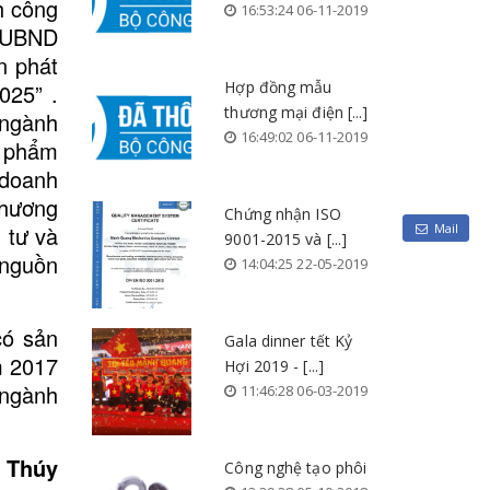
h công
16:53:24 06-11-2019
, UBND
n phát
Hợp đồng mẫu
025” .
thương mại điện [...]
 ngành
16:49:02 06-11-2019
n phẩm
 doanh
thương
Chứng nhận ISO
Mail
 tư và
9001-2015 và [...]
 nguồn
14:04:25 22-05-2019
có sản
Gala dinner tết Kỷ
m 2017
Hợi 2019 - [...]
 ngành
11:46:28 06-03-2019
 Thúy
Công nghệ tạo phôi