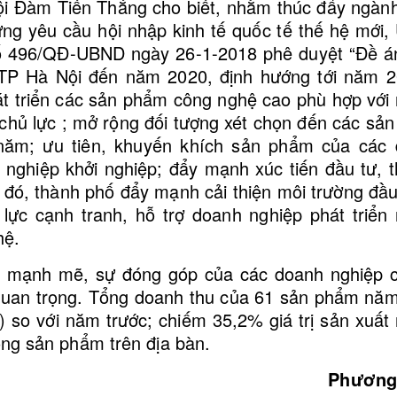
 Đàm Tiến Thắng cho biết, nhằm thúc đẩy ngàn
 ứng yêu cầu hội nhập kinh tế quốc tế thế hệ mới
ố 496/QĐ-UBND ngày 26-1-2018 phê duyệt “Đề á
 TP Hà Nội đến năm 2020, định hướng tới năm 2
át triển các sản phẩm công nghệ cao phù hợp với
chủ lực ; mở rộng đối tượng xét chọn đến các sả
/năm; ưu tiên, khuyến khích sản phẩm của các
nghiệp khởi nghiệp; đẩy mạnh xúc tiến đầu tư, 
 đó, thành phố đẩy mạnh cải thiện môi trường đầu
lực cạnh tranh, hỗ trợ doanh nghiệp phát triển
hệ.
g mạnh mẽ, sự đóng góp của các doanh nghiệp 
 quan trọng. Tổng doanh thu của 61 sản phẩm nă
) so với năm trước; chiếm 35,2% giá trị sản xuất
ng sản phẩm trên địa bàn.
Phương