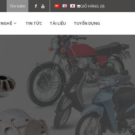
Tìm kiếm
GIỎ HÀNG
(0)
 NGHỆ
TIN TỨC
TÀI LIỆU
TUYỂN DỤNG