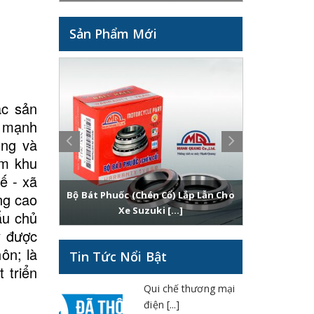
Sản Phẩm Mới
ác sản
a mạnh
ong và
ầm khu
ế - xã
ẫn Cho
Bộ Bát Phuốc (chén Cổ) Lắp Lẫn Cho
Bộ Bát P
ng cao
Xe Suzuki [...]
ẩu chủ
y được
ôn; là
Tin Tức Nổi Bật
 triển
Qui chế thương mại
điện [...]