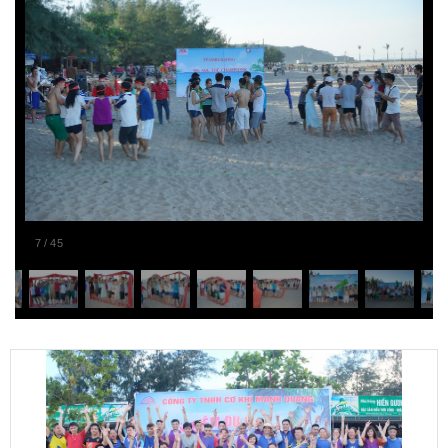
8
/
45