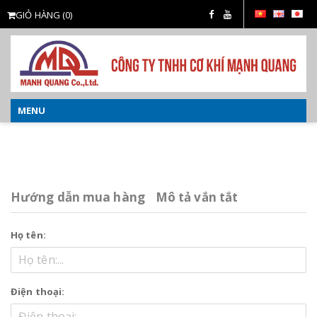
GIỎ HÀNG
(0)
MENU
o
Hướng dẫn mua hàng
Mô tả vắn tắt
Họ tên:
Điện thoại: